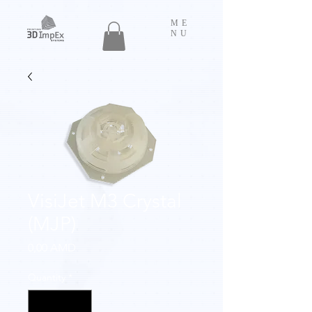
ME
NU
VisiJet M3 Crystal
(MJP)
Price
0,00 AMD
Quantity
*