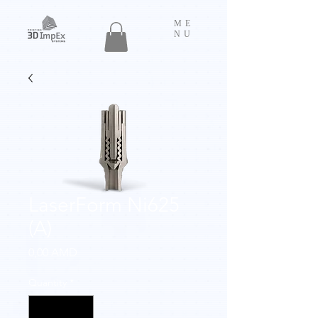
ME
NU
LaserForm Ni625
(A)
Price
0,00 AMD
Quantity
*