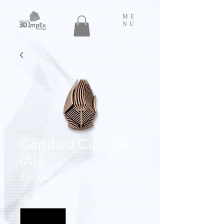
ME
NU
Certified CuCr2.4
(A)
Price
0,00 AMD
Quantity
*