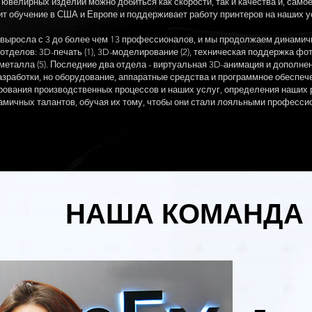
и ювелирных изделий можно добиться как скорости, так и качества и, само
 обучение в США и Европе и поддерживает работу принтеров на наших уст
 выросла с 3 до более чем 13 профессионалов, и мы продолжаем динамичн
 отделов: 3D-печать (1), 3D-моделирование (2), техническая поддержка фот
 металла (5). Последние два отдела - виртуальная 3D-анимация и дополне
азработки, но оборудование, аппаратные средства и программное обеспече
ования производственных процессов и наших услуг, определения наших 
амичных талантов, обучая их тому, чтобы они стали лояльными професс
НАША КОМАНДА