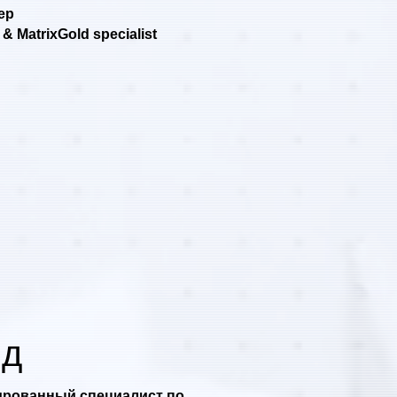
ер
& MatrixGold specialist
ид
рованный специалист по