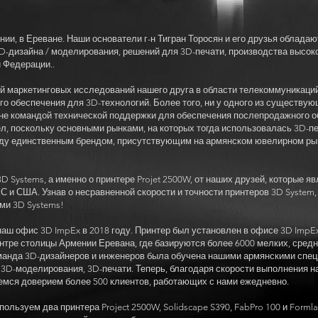
ии, в Ереване. Наши основатели г-н Тигран Торосян и его друзья облада
D-дизайна / моделирования, решений для 3D-печати, производства высо
й Федерации..
й маркетинговых исследований нашего друга в области телекоммуникаций
о обеспечения для 3D-технологий. Более того, ни у одного из существу
вне командой технической поддержки для обеспечения послепродажного 
, поскольку основными рынками, на которых тогда использовалась 3D-печ
оду единственным брендом, присутствующим на армянском ювелирном рынк
 Systems, а именно о принтере Projet 2500W, от наших друзей, которые я
ЕС и США. Узнав о несравненной скорости и точности принтеров 3D Syste
ми 3D Systems!
наш офис 3D ImpEx в 2018 году. Принтер был установлен в офисе 3D Imp
нтре столицы Армении Еревана, где базируются более 6000 мелких, сред
оманда 3D-дизайнеров и инженеров была обучена нашими армянскими спе
3D-моделирования, 3D-печати. Теперь, благодаря скорости выполнения н
емся доверием более 500 клиентов, работающих с нами ежедневно.
пользуем два принтера Project 2500W, Solidscape S390, FabPro 100 и Form