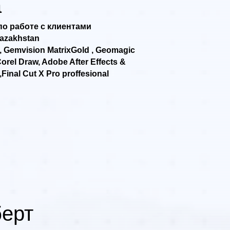
а
о работе с клиентами
azakhstan
, Gemvision MatrixGold , Geomagic
Corel Draw, Adobe After Effects &
Final Cut X Pro proffesional
ерт