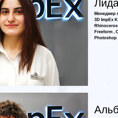
Лид
Менеджер п
3D ImpEx K
Rhinoceros
Freeform , 
Photoshop ,
Альб