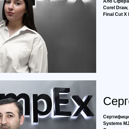
Ало Сфера
Corel Draw,
Final Cut 
Серг
Сертифици
Systems MJP