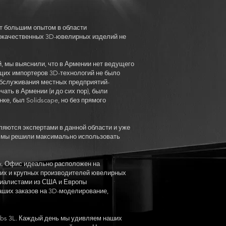
ют большим опытом в области
кокачественных 3D-ювелирных изделий не
, мы выяснили, что в Армении нет ведущего
ющих импортеров 3D-технологий не было
обслуживания местных предприятий-
ать в Армении (и до сих пор), были
е, был Solidscape, но без прямого
вляются экспертами в данной области и уже
m, мы решили максимально использовать
Ex. Офис идеально расположен на
них и крупных производителей ювелирных
циалистами из США и Европы
аших заказов на 3D-моделирование,
labs 3L. Каждый день мы удивляем наших