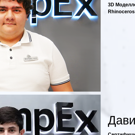
3D Моделл
Rhinoceros 
Дaв
Сертифици