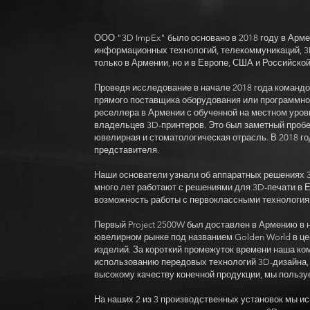
ООО "3D ImpEx" было основано в 2018 году в Армен
информационных технологий, телекоммуникаций, 3
только в Армении, но и в Европе, США и Российско
Проведя исследование в начале 2018 года командо
прямого поставщика оборудования или программног
реселлера в Армении с обученной на местном уро
владельцев 3D-принтеров. Это был заметный пробел
ювелирная и стоматологическая отрасль. В 2018 г
представителя.
Наши основатели узнали об аппаратных решениях 3D
много лет работают с решениями для 3D-печати в 
возможность работы с первоклассными технология
Первый Project 2500W был доставлен в Армению в 
ювелирном рынке под названием Golden World в це
изделий. За короткий промежуток времени наша к
использованию передовых технологий 3D-дизайна, 
высокому качеству конечной продукции, мы пользу
На наших 2 из 3 производственных установок мы ис