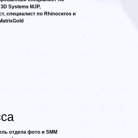
3D Systems MJP,
т, специалист по Rhinoceros и
MatrixGold
са
ель отдела фото и SMM