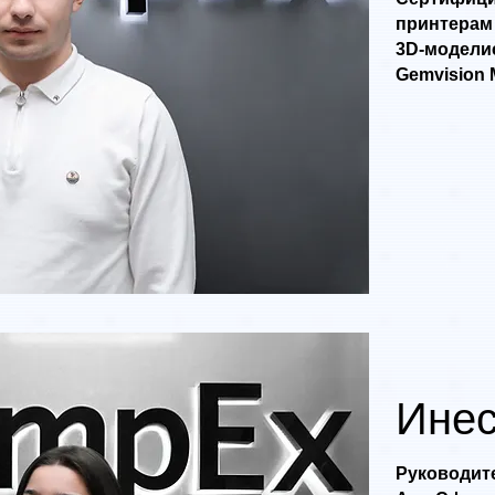
принтерам 
3D-моделис
Gemvision 
Инес
Руководит