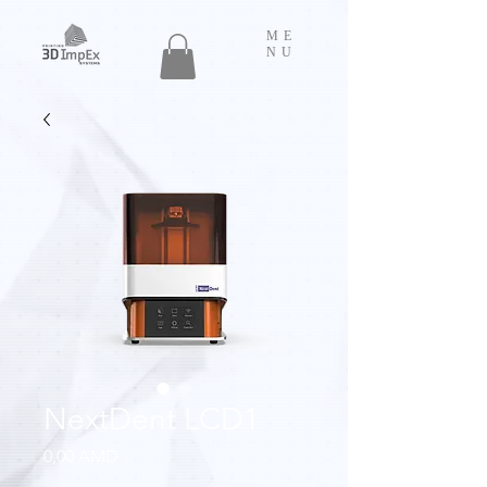
ME
NU
NextDent LCD1
Price
0,00 AMD