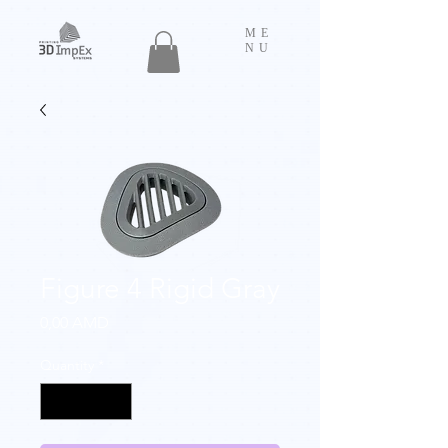
ME
NU
Figure 4 Rigid Gray
Price
0,00 AMD
Quantity
*