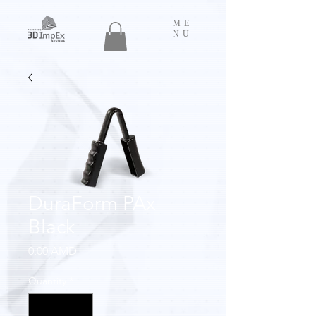
ME
NU
DuraForm PAx
Black
Price
0,00 AMD
Quantity
*