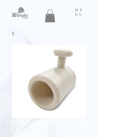
ME
NU
MED-WHT 10, 1 kg
(FIG 4)