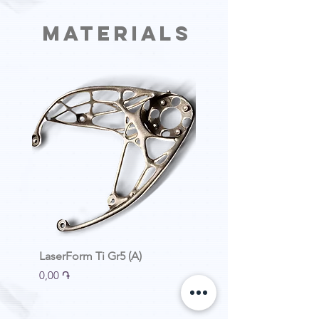
Materials
LaserForm Ti Gr5 (A)
LaserForm Ti Gr23 (A)
Price
Price
0,00 ֏
0,00 ֏