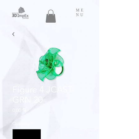
ME
NU
Figure 4 JCAST-
GRN 20
Price
0,00 ֏
Quantity
*