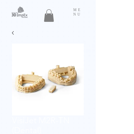
ME
NU
VisiJet M2R-TN
(Dental)