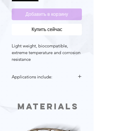
Добавить в корзину
Купить сейчас
Light weight, biocompatible,
extreme temperature and corrosion
resistance
Applications include:
Medical applications and implants
Applications where light weight
with extreme temperature and
Materials
corrosion resistance, and high
ductility are key:
Aerospace parts
Motorsports components
Marine parts