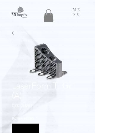
ME
NU
LaserForm Ti Gr1
(A)
Цена
0,00 AMD
Количество
*