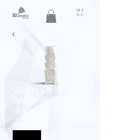
ME
NU
VisiJet CR-WT 200
(MJP)
Цена
0,00 AMD
Количество
*