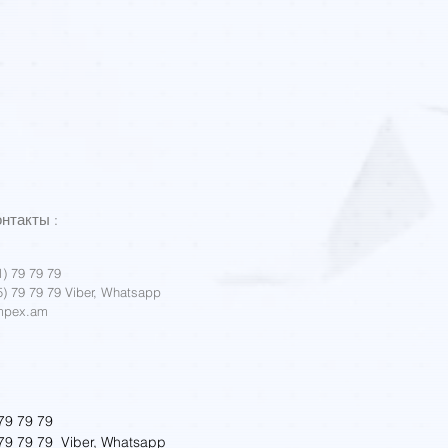
LaserForm Ti Gr23 (A)
Цена
0,00 AMD
онтакты
:
) 79 79 79
) 79 79 79
Viber, Whatsapp
mpex.am
79 79 79
79 79 79
Viber, Whatsapp