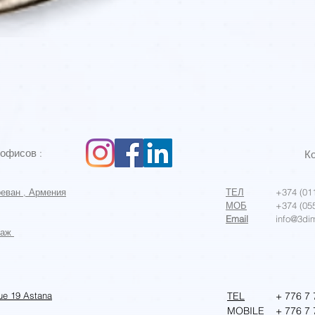
Быстрый просмотр
офисов :
К
реван , Армения
ТЕЛ
+374 (011
МОБ
+374 (055
Email
info@3di
таж
ue 19 Astana
TEL
+ 776 7 
MOBILE
+
776 7