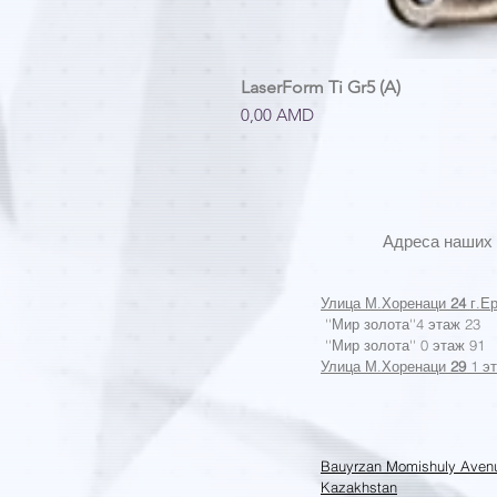
LaserForm Ti Gr5 (A)
Цена
0,00 AMD
Адреса наших 
Улица М.Хоренаци
24
г.Е
''Мир золота''4 этаж 23
''Мир золота'' 0 этаж 91
Улица М.Хоренаци
29
1 э
Bauyrzan Momishuly Aven
Kazakhstan