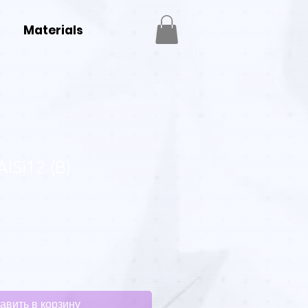
Materials
lSi12 (B)
авить в корзину