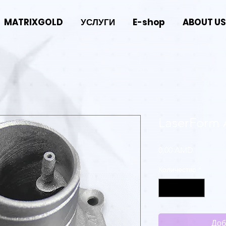
MATRIXGOLD
УСЛУГИ
E-shop
ABOUT US
LaserForm A
Цена
0,00 AMD
Количество
*
Доб