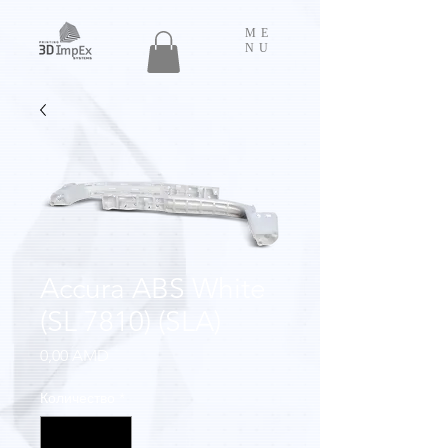
ME
NU
Accura ABS White
(SL 7810) (SLA)
Цена
0,00 AMD
Количество
*